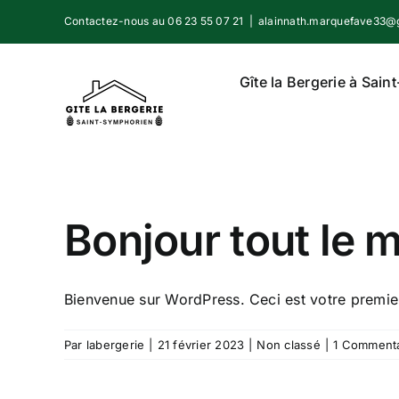
Passer
Contactez-nous au 06 23 55 07 21
|
alainnath.marquefave33@
au
contenu
Gîte la Bergerie à Sai
Bonjour tout le 
Bienvenue sur WordPress. Ceci est votre premier 
Par
labergerie
|
21 février 2023
|
Non classé
|
1 Commenta