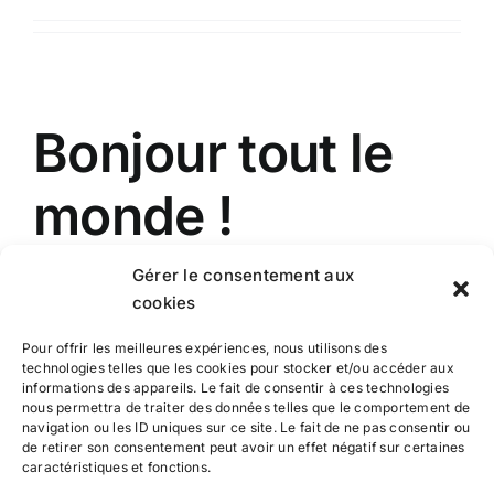
Bonjour tout le
monde !
Gérer le consentement aux
Bienvenue sur WordPress. Ceci est votre premier
cookies
article. Modifiez-le ou [...]
Pour offrir les meilleures expériences, nous utilisons des
technologies telles que les cookies pour stocker et/ou accéder aux
Par
labergerie
|
21 février 2023
|
Non classé
|
1
informations des appareils. Le fait de consentir à ces technologies
Commentaire
nous permettra de traiter des données telles que le comportement de
Lire la suite
navigation ou les ID uniques sur ce site. Le fait de ne pas consentir ou
de retirer son consentement peut avoir un effet négatif sur certaines
caractéristiques et fonctions.