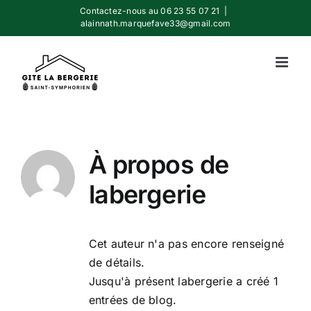
Passer
Contactez-nous au 06 23 55 07 21
|
alainnath.marquefave33@gmail.com
au
contenu
À propos de
labergerie
Cet auteur n'a pas encore renseigné
de détails.
Jusqu'à présent labergerie a créé 1
entrées de blog.