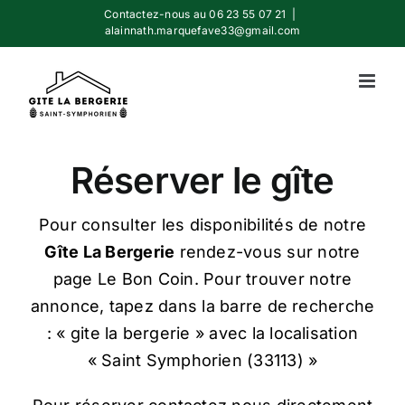
Passer
Contactez-nous au 06 23 55 07 21
|
alainnath.marquefave33@gmail.com
au
contenu
Réserver le gîte
Pour consulter les disponibilités de notre
Gîte La Bergerie
rendez-vous sur notre
page Le Bon Coin. Pour trouver notre
annonce, tapez dans la barre de recherche
: « gite la bergerie » avec la localisation
« Saint Symphorien (33113) »